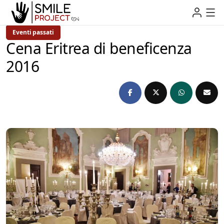
Eventi passati
Cena Eritrea di beneficenza
2016
admin
10 anni Ago
1 Min Read
by