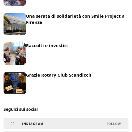
Una serata di solidarietà con Smile Project a
Firenze
21 Maggio 2025
News
Raccolti e investiti
25 Marzo 2025
News
Grazie Rotary Club Scandicci!
19 Marzo 2025
News
Seguici sui social
INSTAGRAM
FOLLOW