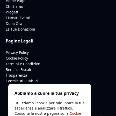
Home Page
Chi Siamo
Progetti
I Nostri Eventi
Dona Ora
Le Tue Donazioni
Pagine Legali
Privacy Policy
Cookie Policy
Termini e Condizioni
Benefici Fiscali
Trasparenza
Contributi Pubblici
Abbiamo a cuore la tua privacy
Utilizziamo i cookie per migliorare la tua
esperienza e analizzare il traffico.
Consulta la nostra pagina sulla
Cookie
© 2026 Smile Project ODV. C.F. 94252910487. Tutti i diritti