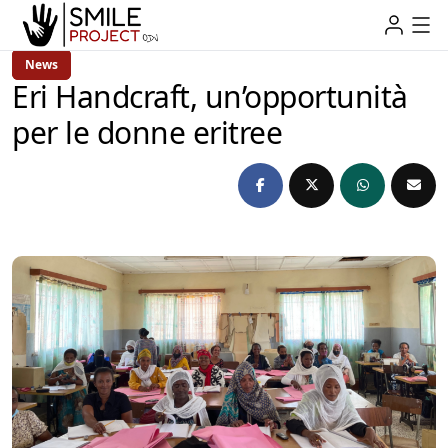
News
Eri Handcraft, un’opportunità
per le donne eritree
admin
2 anni Ago
3 Min Read
by