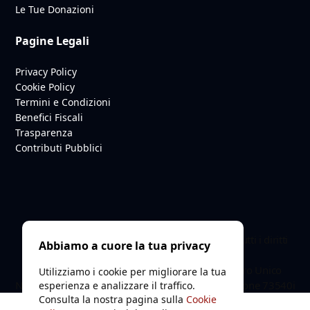
Le Tue Donazioni
Pagine Legali
Privacy Policy
Cookie Policy
Termini e Condizioni
Benefici Fiscali
Trasparenza
Contributi Pubblici
© 2026 Smile Project ODV. C.F. 94252910487. Tutti i diritti
Abbiamo a cuore la tua privacy
riservati.
Organizzazione di Volontariato iscritta al Registro Unico
Utilizziamo i cookie per migliorare la tua
Nazionale del Terzo Settore (RUNTS) - n. Registrazione 73540i
esperienza e analizzare il traffico.
Consulta la nostra pagina sulla
Cookie