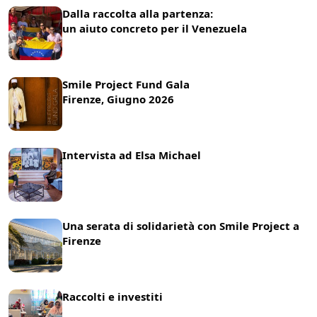
Dalla raccolta alla partenza:
un aiuto concreto per il Venezuela
22 Luglio 2026
News
Smile Project Fund Gala
Firenze, Giugno 2026
17 Giugno 2026
News
Intervista ad Elsa Michael
8 Giugno 2026
News
Una serata di solidarietà con Smile Project a
Firenze
21 Maggio 2025
News
Raccolti e investiti
25 Marzo 2025
News