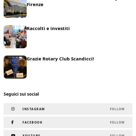
Firenze
21 Maggio 2025
News
Raccolti e investiti
25 Marzo 2025
News
Grazie Rotary Club Scandicci!
19 Marzo 2025
News
Seguici sui social
INSTAGRAM
FOLLOW
FACEBOOK
FOLLOW
YOUTUBE
FOLLOW