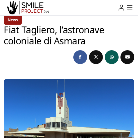
News
Fiat Tagliero, l’astronave
coloniale di Asmara
admin
3 anni Ago
3 Min Read
by