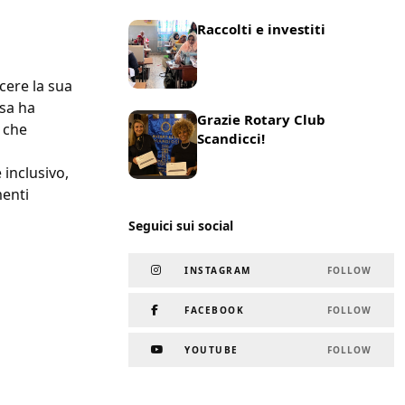
Raccolti e investiti
25 Marzo 2025
News
cere la sua
lsa ha
Grazie Rotary Club
o che
Scandicci!
19 Marzo 2025
News
 inclusivo,
menti
Seguici sui social
INSTAGRAM
FOLLOW
FACEBOOK
FOLLOW
YOUTUBE
FOLLOW