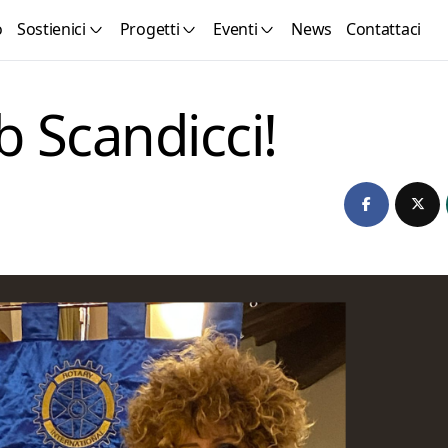
o
Sostienici
Progetti
Eventi
News
Contattaci
b Scandicci!