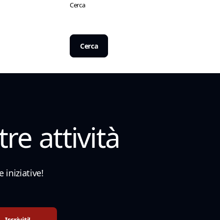
Cerca
Cerca
re attività
 iniziative!