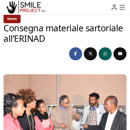
News
Consegna materiale sartoriale
all’ERINAD
admin
10 anni Ago
1 Min Read
by