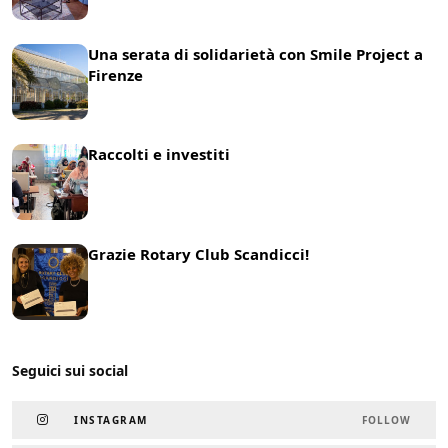
Una serata di solidarietà con Smile Project a
Firenze
21 Maggio 2025
News
Raccolti e investiti
25 Marzo 2025
News
Grazie Rotary Club Scandicci!
19 Marzo 2025
News
Seguici sui social
INSTAGRAM
FOLLOW