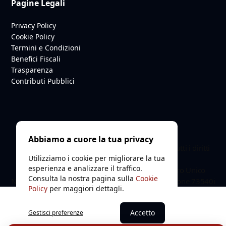
Pagine Legali
Privacy Policy
Cookie Policy
Termini e Condizioni
Benefici Fiscali
Trasparenza
Contributi Pubblici
Abbiamo a cuore la tua privacy
© 2026 Smile Project ODV. C.F. 94252910487. Tutti i diritti
Utilizziamo i cookie per migliorare la tua
riservati.
esperienza e analizzare il traffico.
Organizzazione di Volontariato iscritta al Registro Unico
Consulta la nostra pagina sulla
Cookie
Nazionale del Terzo Settore (RUNTS) - n. Registrazione 73540i
Policy
per maggiori dettagli.
Accetto
Gestisci preferenze