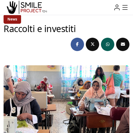
News
Raccolti e investiti
admin
1 anno Ago
2 Min Read
by