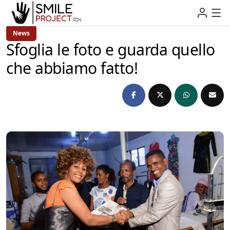
News
Sfoglia le foto e guarda quello
che abbiamo fatto!
admin
4 anni Ago
2 Min Read
by