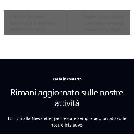
Evento
Smile Project
Smile Fundraising
Navigazione
Fundraising Market –
Market – Firenze
Novembre 2019
novembre 2022
Resta in contatto
Rimani aggiornato sulle nostre
attività
Iscriviti alla Newsletter per restare sempre aggiornato sulle
nostre iniziative!